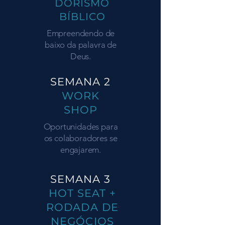
DORISMO
BÍBLICO
Empreendendo de
baixo da palavra de
Deus.
SEMANA 2
WORK
SHOP
Oportunidades para
os colaboradores se
engajarem.
SEMANA 3
HOT SEAT +
RODADA DE
NEGÓCIOS