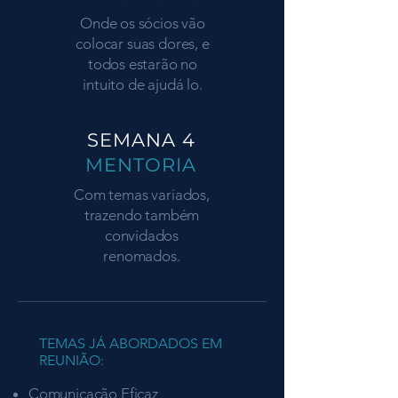
Onde os sócios vão
colocar suas dores, e
todos estarão no
intuito de ajudá lo.
SEMANA 4
MENTORIA
Com temas variados,
trazendo também
convidados
renomados.
TEMAS JÁ ABORDADOS EM
REUNIÃO:
Comunicação Eficaz