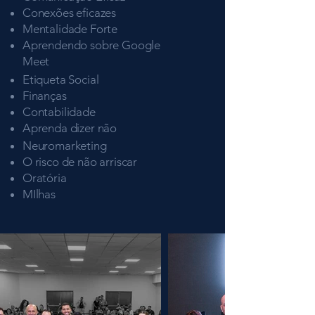
Conexões eficazes
Mentalidade Forte
Aprendendo sobre Google
Meet
Etiqueta Social
Finanças
Contabilidade
Aprenda dizer não
Neuromarketing
O risco de não arriscar
Oratória
MIlhas