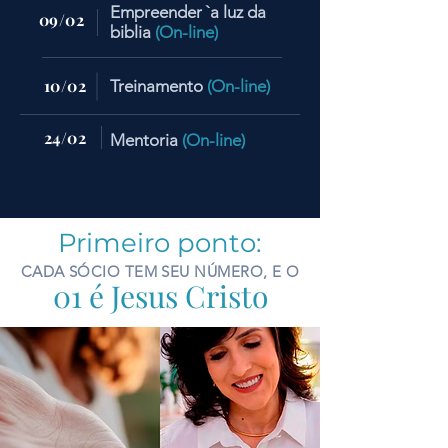
Empreender `a luz da
09/02
biblia
(On-line)
10/02
Treinamento
(On-line)
24/02
Mentoria
(On-line)
Primeiro ponto:
CADA SÓCIO TEM SEU NÚMERO, E O
01 é Jesus Cristo